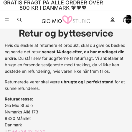
GRATIS FRAGT PÅ ALLE ORDRER OVER
800 KR I DANMARK 💖💖💖
Varer i a
indkøbsku
0
Retur og bytteservice
Hvis du ønsker at returnere et produkt, skal du give os besked
og sende det retur
senest 14 dage efter, du har modtaget din
ordre
. Du står selv for udgifterne til returfragt. Vi anbefaler at
bruge en forsendelsestjeneste med tracking, da vi ikke kan
udstede en refundering, hvis varen ikke når frem til os.
Returnerede varer skal være
ubrugte og i perfekt stand
for at
kunne refunderes.
Returadresse:
Gio Mio Studio
Nymarks Allé 173
8320 Mårslet
Danmark
Tlf:
+45 29 43 78 20